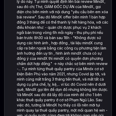
lý do này. Tụi mình quyết định lên bài review MindX,
sau đó chị Thơ, GIÁM ĐỐC DỰ ÁN của MindX, gọi
điện cho bên mình với nội dung "yêu cầu bên em xóa
bài review". Sau đó MindX offer bên mình 1 bản hợp
đồng 3 tháng để có thể thanh lý hết hàng hóa, với các
điều khoản như: - quán chỉ được phục vụ 2 khách
ngồi bàn trong vòng 6h mỗi ngày - thu phụ phí nếu
bán trước 8h30 và bán sau 18h - "Không được sử
dụng các hình ảnh , hợp đồng , tài liệu mindX cung
cấp ra bên ngoài bằng các công cụ phương tiện làm
ảnh hưởng đến uy tín , hình ảnh mindX chưa có sự
đồng ý của mindX thì mindX có quyền đơn phương
chấm dứt hợp đồng." -> này chắc sợ bên mình review
-... Tụi mình từng thuê quầy pantry của Mindx cơ sở
Điện Biên Phủ vào năm 2021, nhưng Covid ập tới, và
mình cũng mất trắng 3 tháng tiền thuê, và mất tất cả
dụng cụ pha chế, ly, kệ,... vì lúc đó Covid nên ở dưới
quê, MindX gọi lên để dọn đồ nhưng không lên được.
Và MindX sau đó đã lấy đồ của mình để cho 1 bên
khác thuê quầy pantry ở cơ sở Phạm Ngũ Lão. Sau
việc đó, tưởng là MindX họ thấy có lỗi nên mời tụi
mình quay lại thuê quầy pantry, một mối quan hệ win -
win, vì quầy nước cũng đem tới không gian gần gũi