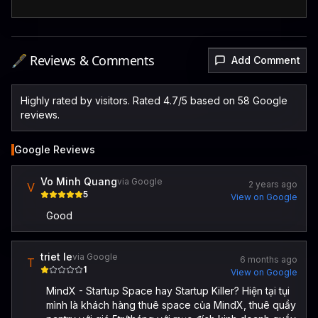
🖋️ Reviews & Comments
Add Comment
Highly rated by visitors. Rated 4.7/5 based on 58 Google
reviews.
Google Reviews
Vo Minh Quang
via Google
2 years ago
V
5
View on Google
Good
triet le
via Google
6 months ago
T
1
View on Google
MindX - Startup Space hay Startup Killer? Hiện tại tụi
mình là khách hàng thuê space của MindX, thuê quầy