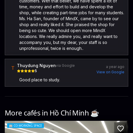
customers. With that belief, we have spent a lot of
time, money and effort to build and develop the
shop, while creating part-time jobs for many students.
Ms. Ha San, founder of MindX, came by to see our
shop and really liked it. She praised the shop for
being so cute. We should open more MindX
locations. We really admire you, and really want to
accompany you, but my dear, your staff is so
unprofessional, twice is enough..
Thuydung Nguyen
via Google
a year ago
T
5
View on Google
Good place to study.
More cafés in
Hồ Chí Minh
☕️
🏢
CO-WORKING SPACE