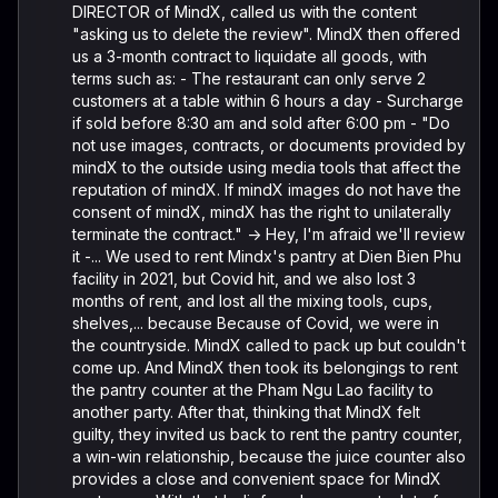
DIRECTOR of MindX, called us with the content
"asking us to delete the review". MindX then offered
us a 3-month contract to liquidate all goods, with
terms such as: - The restaurant can only serve 2
customers at a table within 6 hours a day - Surcharge
if sold before 8:30 am and sold after 6:00 pm - "Do
not use images, contracts, or documents provided by
mindX to the outside using media tools that affect the
reputation of mindX. If mindX images do not have the
consent of mindX, mindX has the right to unilaterally
terminate the contract." -> Hey, I'm afraid we'll review
it -... We used to rent Mindx's pantry at Dien Bien Phu
facility in 2021, but Covid hit, and we also lost 3
months of rent, and lost all the mixing tools, cups,
shelves,... because Because of Covid, we were in
the countryside. MindX called to pack up but couldn't
come up. And MindX then took its belongings to rent
the pantry counter at the Pham Ngu Lao facility to
another party. After that, thinking that MindX felt
guilty, they invited us back to rent the pantry counter,
a win-win relationship, because the juice counter also
provides a close and convenient space for MindX