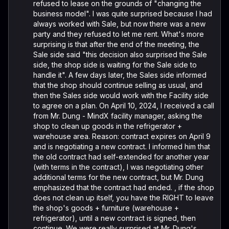
refused to lease on the grounds of "changing the
business model". I was quite surprised because I had
always worked with Sale, but now there was a new
party and they refused to let me rent. What's more
surprising is that after the end of the meeting, the
Sale side said "this decision also surprised the Sale
side, the shop side is waiting for the Sale side to
handle it". A few days later, the Sales side informed
that the shop should continue selling as usual, and
then the Sales side would work with the Facility side
to agree on a plan. On April 10, 2024, I received a call
from Mr. Dung - MindX facility manager, asking the
shop to clean up goods in the refrigerator +
warehouse area. Reason: contract expires on April 9
and is negotiating a new contract. I informed him that
the old contract had self-extended for another year
(with terms in the contract), I was negotiating other
additional terms for the new contract, but Mr. Dung
emphasized that the contract had ended. , if the shop
does not clean up itself, you have the RIGHT to leave
the shop's goods + furniture (warehouse +
refrigerator), until a new contract is signed, then
continue. We were really surprised at Mr. Dung's