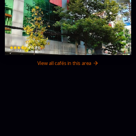
Sharespace Việt Nam
92-98 Đ. Nguyễn Công Trứ · Phường Nguyễn Thái Bình, District 1
$
4.6
(
97
)
View all cafés in this area