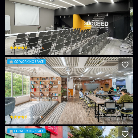
C-Space Coworking Office
62 Võ Văn Tần · Phường 6, District 3
$
4.9
(
172
)
🏢
CO-WORKING SPACE
CirCO Hoang Dieu
H3 Building, 1st Floor, 384 Đ. Hoàng Diệu · Phường 6, District 4
$
4.3
(
311
)
🏢
CO-WORKING SPACE