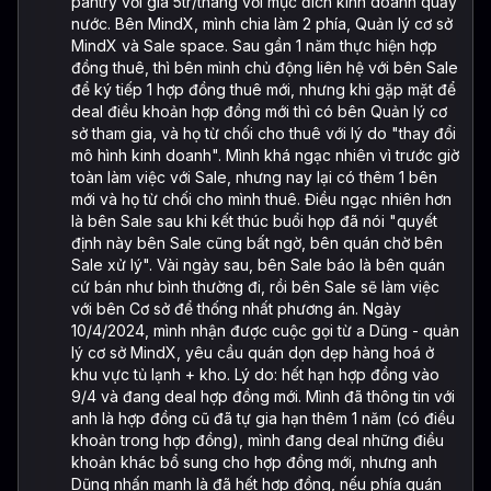
pantry với giá 5tr/tháng với mục đích kinh doanh quầy
nước. Bên MindX, mình chia làm 2 phía, Quản lý cơ sở
MindX và Sale space. Sau gần 1 năm thực hiện hợp
đồng thuê, thì bên mình chủ động liên hệ với bên Sale
để ký tiếp 1 hợp đồng thuê mới, nhưng khi gặp mặt để
deal điều khoản hợp đồng mới thì có bên Quản lý cơ
sở tham gia, và họ từ chối cho thuê với lý do "thay đổi
mô hình kinh doanh". Mình khá ngạc nhiên vì trước giờ
toàn làm việc với Sale, nhưng nay lại có thêm 1 bên
mới và họ từ chối cho mình thuê. Điều ngạc nhiên hơn
là bên Sale sau khi kết thúc buổi họp đã nói "quyết
định này bên Sale cũng bất ngờ, bên quán chờ bên
Sale xử lý". Vài ngày sau, bên Sale báo là bên quán
cứ bán như bình thường đi, rồi bên Sale sẽ làm việc
với bên Cơ sở để thống nhất phương án. Ngày
10/4/2024, mình nhận được cuộc gọi từ a Dũng - quản
lý cơ sở MindX, yêu cầu quán dọn dẹp hàng hoá ở
khu vực tủ lạnh + kho. Lý do: hết hạn hợp đồng vào
9/4 và đang deal hợp đồng mới. Mình đã thông tin với
anh là hợp đồng cũ đã tự gia hạn thêm 1 năm (có điều
khoản trong hợp đồng), mình đang deal những điều
khoản khác bổ sung cho hợp đồng mới, nhưng anh
Dũng nhấn mạnh là đã hết hợp đồng, nếu phía quán