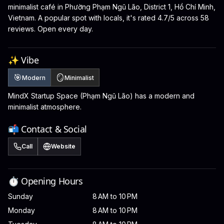
minimalist café in Phường Phạm Ngũ Lão, District 1, Hồ Chí Minh,
Vietnam. A popular spot with locals, it's rated 4.7/5 across 58
reviews. Open every day.
✨ Vibe
🎯
🪞
Modern
Minimalist
MindX Startup Space (Phạm Ngũ Lão) has a modern and
minimalist atmosphere.
📬 Contact & Social
Call
Website
⏱️ Opening Hours
Sunday
8 AM to 10 PM
Monday
8 AM to 10 PM