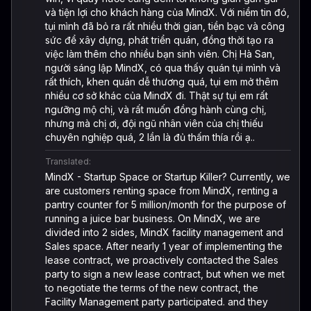
và tiện lợi cho khách hàng của MindX. Với niềm tin đó,
tụi mình đã bỏ ra rất nhiều thời gian, tiền bạc và công
sức để xây dựng, phát triển quán, đồng thời tạo ra
việc làm thêm cho nhiều bạn sinh viên. Chị Hà San,
người sáng lập MindX, có qua thấy quán tụi mình và
rất thích, khen quán dễ thương quá, tụi em mở thêm
nhiều cơ sở khác của MindX đi. Thật sự tụi em rất
ngưỡng mộ chị, và rất muốn đồng hành cùng chị,
nhưng mà chị ơi, đội ngũ nhân viên của chị thiếu
chuyên nghiệp quá, 2 lần là đủ thấm thía rồi ạ..
Translated:
MindX - Startup Space or Startup Killer? Currently, we
are customers renting space from MindX, renting a
pantry counter for 5 million/month for the purpose of
running a juice bar business. On MindX, we are
divided into 2 sides, MindX facility management and
Sales space. After nearly 1 year of implementing the
lease contract, we proactively contacted the Sales
party to sign a new lease contract, but when we met
to negotiate the terms of the new contract, the
Facility Management party participated. and they