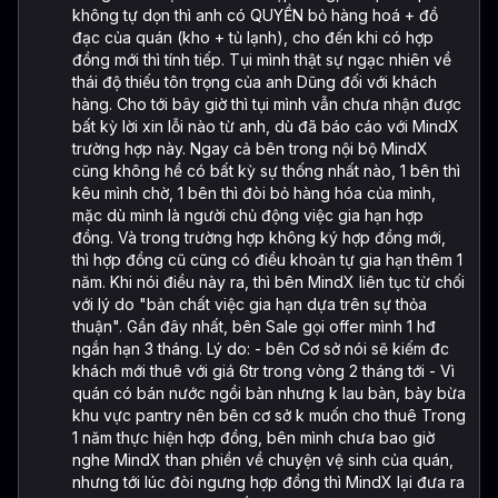
không tự dọn thì anh có QUYỀN bỏ hàng hoá + đồ
đạc của quán (kho + tủ lạnh), cho đến khi có hợp
đồng mới thì tính tiếp. Tụi mình thật sự ngạc nhiên về
thái độ thiếu tôn trọng của anh Dũng đối với khách
hàng. Cho tới bây giờ thì tụi mình vẫn chưa nhận được
bất kỳ lời xin lỗi nào từ anh, dù đã báo cáo với MindX
trường hợp này. Ngay cả bên trong nội bộ MindX
cũng không hề có bất kỳ sự thống nhất nào, 1 bên thì
kêu mình chờ, 1 bên thì đòi bỏ hàng hóa của mình,
mặc dù mình là người chủ động việc gia hạn hợp
đồng. Và trong trường hợp không ký hợp đồng mới,
thì hợp đồng cũ cũng có điều khoản tự gia hạn thêm 1
năm. Khi nói điều này ra, thì bên MindX liên tục từ chối
với lý do "bản chất việc gia hạn dựa trên sự thỏa
thuận". Gần đây nhất, bên Sale gọi offer mình 1 hđ
ngắn hạn 3 tháng. Lý do: - bên Cơ sở nói sẽ kiếm đc
khách mới thuê với giá 6tr trong vòng 2 tháng tới - Vì
quán có bán nước ngồi bàn nhưng k lau bàn, bày bừa
khu vực pantry nên bên cơ sở k muốn cho thuê Trong
1 năm thực hiện hợp đồng, bên mình chưa bao giờ
nghe MindX than phiền về chuyện vệ sinh của quán,
nhưng tới lúc đòi ngưng hợp đồng thì MindX lại đưa ra