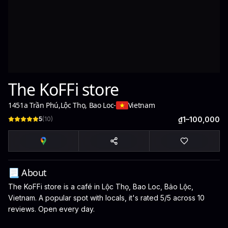
The KoFFi store
1451a Trần Phú
,
Lộc Thọ, Bao Loc
-
Vietnam
5
(
10
)
₫1–100,000
📃 About
The KoFFi store is a café in Lộc Thọ, Bao Loc, Bảo Lộc,
Vietnam. A popular spot with locals, it's rated 5/5 across 10
reviews. Open every day.