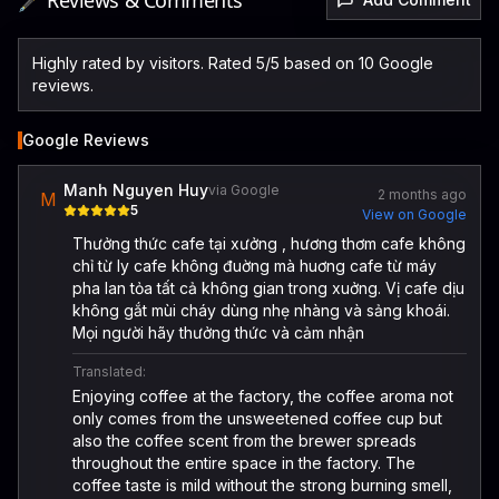
🖋️ Reviews & Comments
Highly rated by visitors. Rated 5/5 based on 10 Google
reviews.
Google Reviews
Manh Nguyen Huy
via Google
2 months ago
M
5
View on Google
Thưởng thức cafe tại xưởng , hương thơm cafe không
chỉ từ ly cafe không đuờng mà huơng cafe từ máy
pha lan tỏa tất cả không gian trong xuởng. Vị cafe dịu
không gắt mùi cháy dùng nhẹ nhàng và sảng khoái.
Mọi người hãy thưởng thức và cảm nhận
Translated:
Enjoying coffee at the factory, the coffee aroma not
only comes from the unsweetened coffee cup but
also the coffee scent from the brewer spreads
throughout the entire space in the factory. The
coffee taste is mild without the strong burning smell,