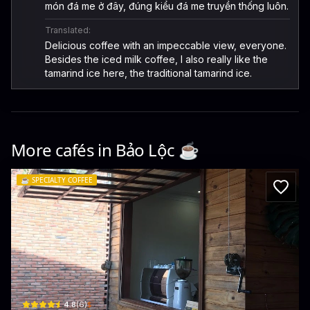
món đá me ở đây, đúng kiểu đá me truyền thống luôn.
Translated:
Delicious coffee with an impeccable view, everyone.
Besides the iced milk coffee, I also really like the
tamarind ice here, the traditional tamarind ice.
More cafés in
Bảo Lộc
☕️
☕️
SPECIALTY COFFEE
DREAM Coffee (Vietnam Specialty 80+)
151a Trần Quốc Toản · P. Blao, Bao Loc
$
4.8
(
6
)