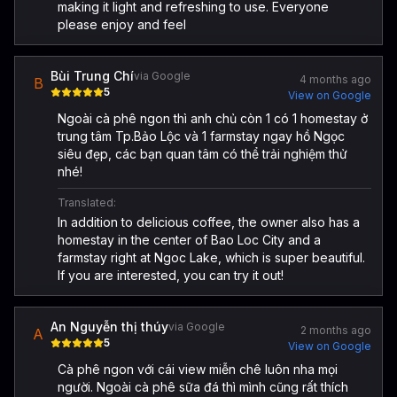
making it light and refreshing to use. Everyone
please enjoy and feel
Bùi Trung Chí
via Google
4 months ago
B
5
View on Google
Ngoài cà phê ngon thì anh chủ còn 1 có 1 homestay ở
trung tâm Tp.Bảo Lộc và 1 farmstay ngay hồ Ngọc
siêu đẹp, các bạn quan tâm có thể trải nghiệm thử
nhé!
Translated:
In addition to delicious coffee, the owner also has a
homestay in the center of Bao Loc City and a
farmstay right at Ngoc Lake, which is super beautiful.
If you are interested, you can try it out!
An Nguyễn thị thúy
via Google
2 months ago
A
5
View on Google
Cà phê ngon với cái view miễn chê luôn nha mọi
người. Ngoài cà phê sữa đá thì mình cũng rất thích