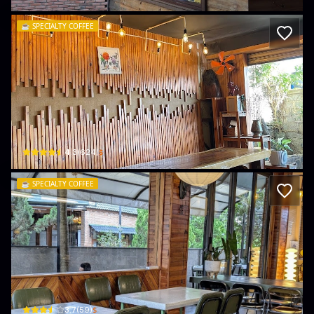
☕️
SPECIALTY COFFEE
Orico Coffee
13 Lý Tự Trọng · Phường 1, Bao Loc
$
4.3
(
624
)
☕️
SPECIALTY COFFEE
Delab Coffee
42 Huỳnh Thúc Kháng · Phường 2, Bao Loc
$
3.7
(
59
)