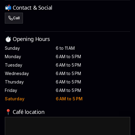
📬 Contact & Social
Call
⏱️ Opening Hours
Sunday
6 to 11 AM
Monday
6 AM to 5 PM
Tuesday
6 AM to 5 PM
Wednesday
6 AM to 5 PM
Thursday
6 AM to 5 PM
Friday
6 AM to 5 PM
Saturday
6 AM to 5 PM
📍 Café location