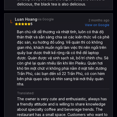
delicious, the black tea is also delicious.
Luan Hoang
via Google
2 months ago
L
5
View on Google
Bạn chủ rất dễ thương và nhiệt tình, luôn có thái độ
thân thiệt và sẵn sàng chia sẻ các kiến thức về cà phê
đặc sản, xu hướng đồ uống. Về quán thì có không
gian nhỏ, khách muốn ngồi làm việc thì nên ngồi trên
quầy bar được thiết kế rộng rãi có thể để laptop
được. Quán được vệ sinh sạch sẽ, bố trí chỉnh chu. Sẽ
còn ghé lại quán nhiều lần khi lên Pleiku. Quán hơi
khó tìm một chút vì không phải nằm ở mặt tiền đường
Trần Phú, các bạn đến số 22 Trần Phú, có con hẻm
bên phải quẹo vào và nhìn sang trái mới thấy quán
nha.
Translated:
The owner is very cute and enthusiastic, always has
a friendly attitude and is willing to share knowledge
about specialty coffee and beverage trends. The
restaurant has a small space. Customers who want to