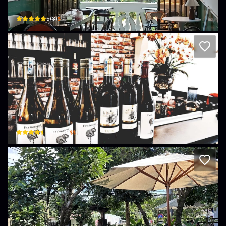
$
5
(
3
)
Passata Bistro
43 Võ Thị Sáu · P. Diên Hồng, Pleiku
$$
4.6
(
214
)
Gạo Coffee