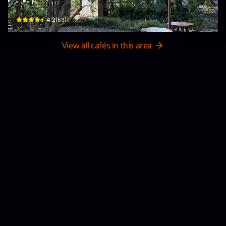
69 Nguyễn An Ninh · P. Diên Hồng, Pleiku
$
4.2
(
53
)
View all cafés in this area