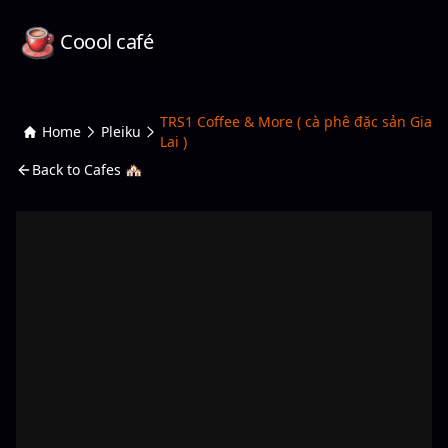
Coool café
TRS1 Coffee & More ( cà phê đặc sản Gia
Home
Pleiku
Lai )
Back to Cafes 🏘️