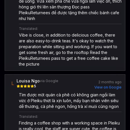
dễ uống. Vừa xem pha chế vừa ngồi làm việc ổn, thích
hóng gió thì lên sân thượng Đọc pass
PleikuReturnees để được tặng thêm chiếc bánh cafe
như hình
Translated:
Vibe is close, in addition to delicious coffee, there
are also easy-to-drink teas. It's okay to watch the
preparation while sitting and working. If you want to
get some fresh air, go to the rooftop Read the
PleikuReturnees pass to get a free coffee cake like
the picture
Louisa Ngo
via Google
2 months ago
L
5
View on Google
Tìm được một quán cà phê có không gian ngồi làm
việc ở Pleiku thiệt là xịn luôn, mấy bạn nhân viên siêu
dễ thương, cà phê ngon, hồng trà xí muội cũng ngon
Translated:
Finding a coffee shop with a working space in Pleiku
is really cool, the staff are super cute, the coffee is