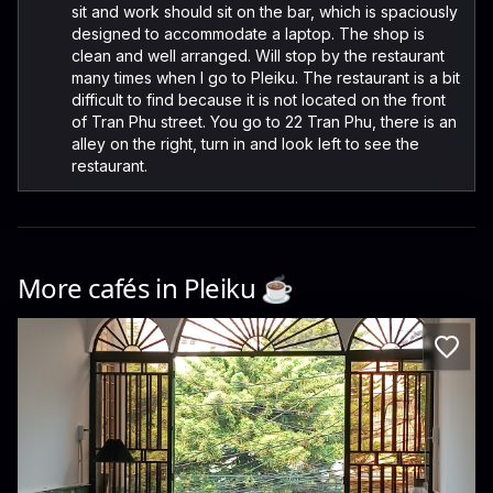
sit and work should sit on the bar, which is spaciously
designed to accommodate a laptop. The shop is
clean and well arranged. Will stop by the restaurant
many times when I go to Pleiku. The restaurant is a bit
difficult to find because it is not located on the front
of Tran Phu street. You go to 22 Tran Phu, there is an
alley on the right, turn in and look left to see the
restaurant.
More cafés in
Pleiku
☕️
Dos.coffeebar
48 Phan Bội Châu, Pleiku, Gia Lai 600000, Vietnam