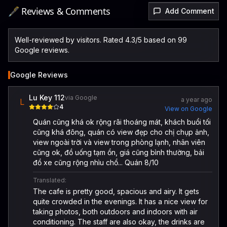
🖋️ Reviews & Comments
Add Comment
Well-reviewed by visitors. Rated 4.3/5 based on 99
Google reviews.
Google Reviews
Lu Key 112
via Google
a year ago
L
4
View on Google
Quán cũng khá ok rộng rãi thoáng mát, khách buổi tối
cũng khá đông, quán có view đẹp cho chị chụp ảnh,
view ngoài trời và view trong phòng lạnh, nhân viên
cũng ok, đồ uống tạm ổn, giá cũng bình thường, bải
đổ xe cũng rộng nhìu chổ... Quán 8/10
Translated:
The cafe is pretty good, spacious and airy. It gets
quite crowded in the evenings. It has a nice view for
taking photos, both outdoors and indoors with air
conditioning. The staff are also okay, the drinks are