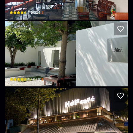
416 Đường 30 tháng 4 · Khu phố 1, Tan Ninh
$
4.5
(
224
)
:thinh coffee
10 Đường số 2 · Khu phố 1
$
4.4
(
146
)
Hớp Café