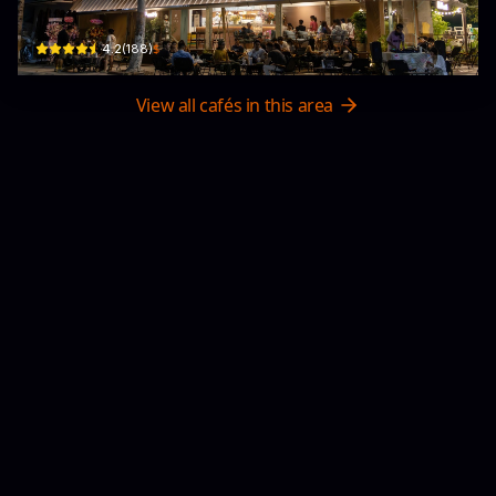
47 Lê Duẩn · Khu phố 1
$
4.2
(
188
)
View all cafés in this area