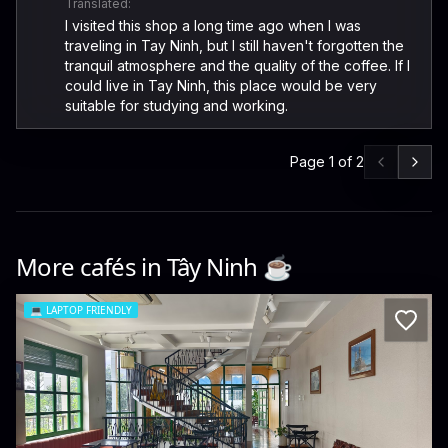
Translated:
I visited this shop a long time ago when I was
traveling in Tay Ninh, but I still haven't forgotten the
tranquil atmosphere and the quality of the coffee. If I
could live in Tay Ninh, this place would be very
suitable for studying and working.
Page
1
of
2
More cafés in
Tây Ninh
☕️
💻
LAPTOP FRIENDLY
La Comé Cafe