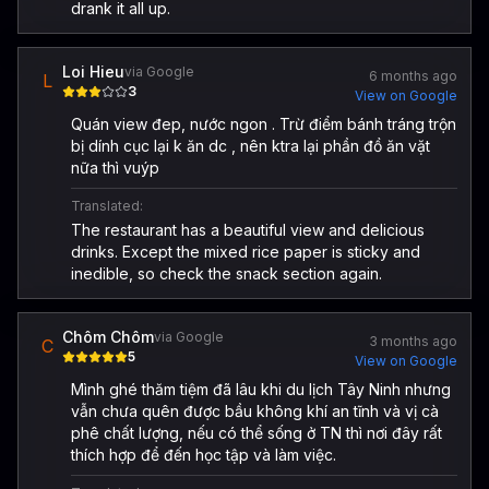
drank it all up.
Loi Hieu
via Google
6 months ago
L
3
View on Google
Quán view đep, nước ngon . Trừ điểm bánh tráng trộn
bị dính cục lại k ăn dc , nên ktra lại phần đồ ăn vặt
nữa thì vuýp
Translated:
The restaurant has a beautiful view and delicious
drinks. Except the mixed rice paper is sticky and
inedible, so check the snack section again.
Chôm Chôm
via Google
3 months ago
C
5
View on Google
Mình ghé thăm tiệm đã lâu khi du lịch Tây Ninh nhưng
vẫn chưa quên được bầu không khí an tĩnh và vị cà
phê chất lượng, nếu có thể sống ở TN thì nơi đây rất
thích hợp để đến học tập và làm việc.