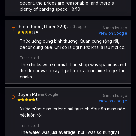
decent, the prices are reasonable, and there's
plenty of parking space... 8/10
thiên thiên (Tthien329)
via Google
6 months ago
T
4
View on Google
Thức uống cũng bình thường. Quán cũng rộng rãi,
decor cũng oke. Chỉ có là đợi nước khá là lâu mới có.
Translated:
The drinks were normal. The shop was spacious and
the decor was okay. It just took a long time to get the
drinks.
Duyên P.h
via Google
5 months ago
D
5
View on Google
Nước cũng bình thường mà tại mình đói nên mình nóc
hết luôn rồi
Translated:
The water was just average, but I was so hungry I