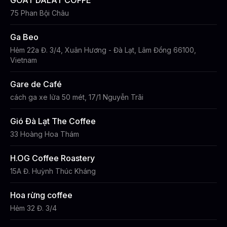
GOAT DALAT COFFE
75 Phan Bội Châu
Ga Beo
Hẻm 22a Đ. 3/4, Xuân Hương - Đà Lạt, Lâm Đồng 66100,
Vietnam
Gare de Café
cách ga xe lửa 50 mét, 17/1 Nguyễn Trãi
Gió Đà Lạt The Coffee
33 Hoàng Hoa Thám
H.OG Coffee Roastery
15A Đ. Huỳnh Thúc Kháng
Hoa rừng coffee
Hẻm 32 Đ. 3/4