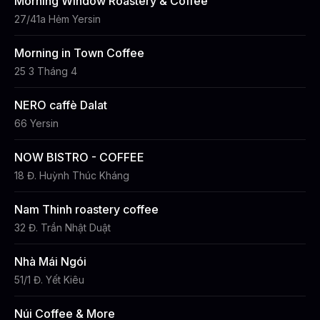
Morning Window Roastery & Coffee
27/41a Hẻm Yersin
Morning in Town Coffee
25 3 Tháng 4
NERO caffè Dalat
66 Yersin
NOW BISTRO - COFFEE
18 Đ. Huỳnh Thúc Kháng
Nam Thinh roastery coffee
32 Đ. Trần Nhật Duật
Nhà Mái Ngói
51/1 Đ. Yết Kiêu
Núi Coffee & More